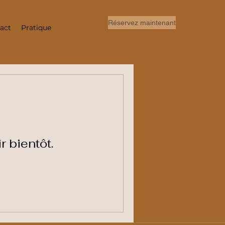
Réservez maintenant
act
Pratique
r bientôt.