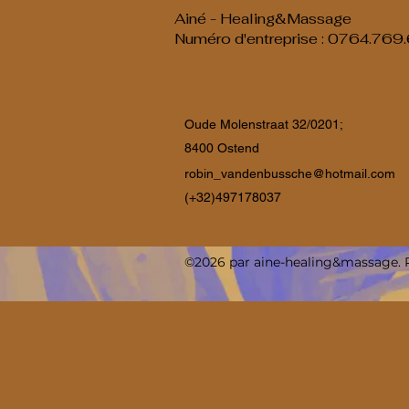
Ainé - Healing&Massage
Numéro d'entreprise : 0764.769
Oude Molenstraat 32/0201;
8400 Ostend
robin_vandenbussche@hotmail.com
(+32)497178037
©2026 par aine-healing&massage. P