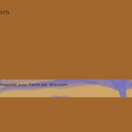
.675
ropulsé avec fierté par Wix.com