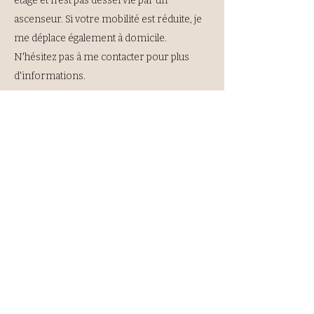
étage et n'est pas desservie par un
ascenseur. Si votre mobilité est réduite, je
me déplace également à domicile.
N'hésitez pas à me contacter pour plus
d'informations.
Que dois-je apporter ?
Je fournirai les serviettes, l'huile, un espace
chaleureux et mon accueil chaleureux. Vous
n'aurez rien d'autre à fournir, si ce n'est une
bonne hygiène et votre réceptivité.
Ainé - Healing&Massage
Numéro d'entreprise : 0764.769.675
robin_vandenbussche@hotmail.com
(+32)497178037