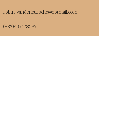
robin_vandenbussche@hotmail.com
(+32)497178037
Ainé - Healing&Massage
Numéro d'entreprise : 0764.769.675
robin_vandenbussche@hotmail.com
(+32)497178037
Oude Molenstraat 32/0201;
8400 Ostend
©2026 par aine-healing&massage. Propulsé avec
fierté par Wix.com