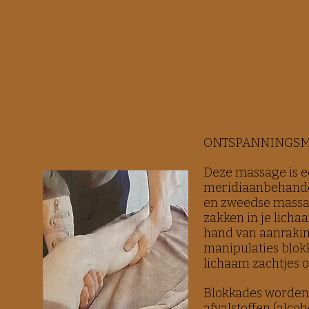
ONTSPANNINGS
Deze massage is 
meridiaanbehandel
en zweedse massag
zakken in je licha
hand van aanraki
manipulaties blok
lichaam zachtjes
Blokkades worden
afvalstoffen (alcohol