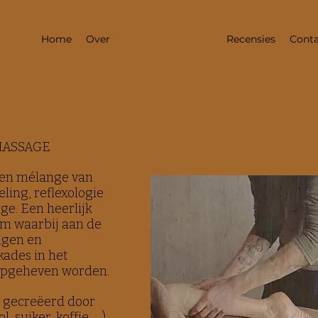
Home
Over
Healing&Massage
Recensies
Conta
MASSAGE
een mélange van
ing, reflexologie
e. Een heerlijk
am waarbij aan de
ngen en
kades in het
 opgeheven worden.
 gecreëerd door
, suiker, koffie, …),