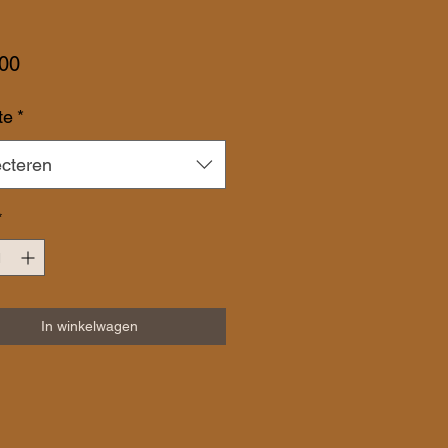
Prijs
,00
te
*
ecteren
*
In winkelwagen